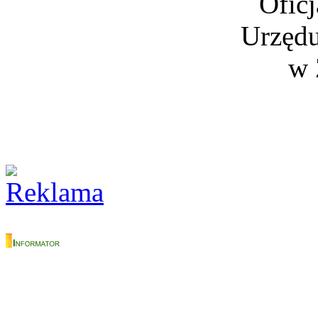
Oficj
Urzędu
w 