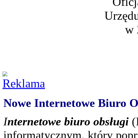
Oficj
Urzędu
w 
Nowe Internetowe Biuro O
I
nternetowe biuro obsługi
(
informatycznym, który popr